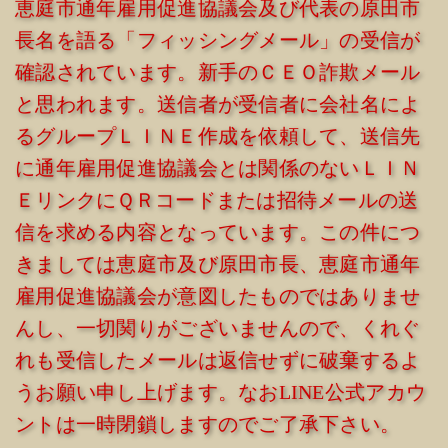
恵庭市通年雇用促進協議会及び代表の原田市
長名を語る「フィッシングメール」の受信が
確認されています。新手のＣＥＯ詐欺メール
と思われます。送信者が受信者に会社名によ
るグループＬＩＮＥ作成を依頼して、送信先
に通年雇用促進協議会とは関係のないＬＩＮ
ＥリンクにＱＲコードまたは招待メールの送
信を求める内容となっています。
この件につ
きましては恵庭市及び原田市長、恵庭市通年
雇用促進協議会が意図したものではありませ
んし、一切関りがございませんので、くれぐ
れも受信したメールは返信せずに破棄するよ
うお願い申し上げます。なおLINE公式アカウ
ントは一時閉鎖しますのでご了承下さい。