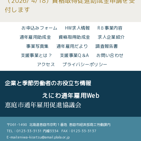
（2026/ 4/18）資格取得促進助成金申請を受
付します
お申込みフォーム
HW求人情報
R８事業内容
通年雇用助成金
資格取得助成金
求人企業紹介
事業写真集
通年雇用だより
調査報告書
支援事業とは？
支援事業Q＆A
お問い合わせ
アクセス
プライバシーポリシー
企業と季節労働者のお役立ち情報
えにわ通年雇用Web
恵庭市通年雇用促進協議会
〒061-1498 北海道恵庭市京町１番地 恵庭市経済部商工労働課内
TEL：0123-33-3131 内線3334 FAX：0123-33-3137
E-mail:eniwa-kisetsu@amail.plala.or.jp